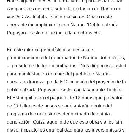
Hace algunos meses, informativos regionales lanzaban
s
b
e
l
a
campanazos de alerta sobre la exclusión de Nariño en
A
o
d
d
p
o
I
s
vías 5G. Así titulaba el informativo del Guaico este
p
k
n
aberrante incumplimiento con Nariño: 'Doble calzada
Popayán–Pasto no fue incluida en obras 5G'.
En este informe periodístico se destaca el
pronunciamiento del gobernador de Nariño, John Rojas,
al presidente de los colombianos: "Nos dirigimos a usted
para manifestar, en nombre del pueblo de Nariño,
nuestra extrañeza, por la NO inclusión del proyecto de la
doble calzada Popayán–Pasto, con la variante Timbío–
El Estanquillo, en el paquete de 12 obras que por valor
de 17 billones de pesos se adelantarán dentro del
programa de concesiones denominado de quinta
generación. Quizá aquello de que esta obra vial es 'sin
mayor impacto' es una realidad para los inversionistas y