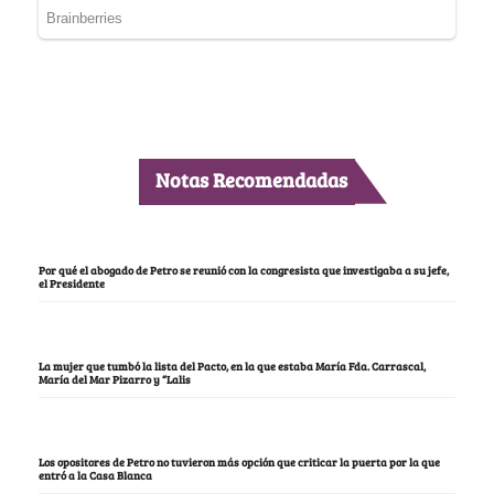
Notas Recomendadas
Por qué el abogado de Petro se reunió con la congresista que investigaba a su jefe,
el Presidente
La mujer que tumbó la lista del Pacto, en la que estaba María Fda. Carrascal,
María del Mar Pizarro y “Lalis
Los opositores de Petro no tuvieron más opción que criticar la puerta por la que
entró a la Casa Blanca