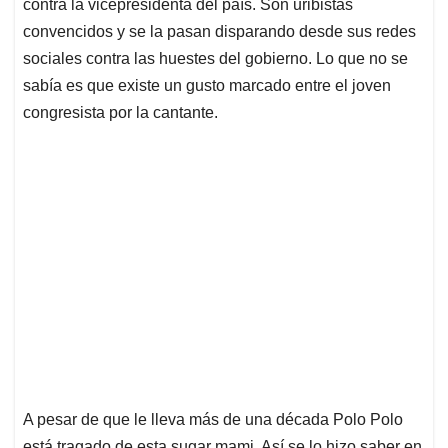
p
k
n
contra la vicepresidenta del país. Son uribistas
convencidos y se la pasan disparando desde sus redes
sociales contra las huestes del gobierno. Lo que no se
sabía es que existe un gusto marcado entre el joven
congresista por la cantante.
A pesar de que le lleva más de una década Polo Polo
está tragado de esta sugar mami. Así se lo hizo saber en