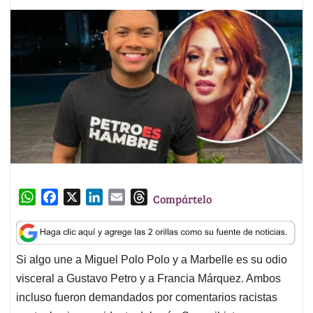
W
F
X
L
E
T
Compártelo
h
a
i
m
h
a
c
n
a
r
t
e
k
i
e
Si algo une a Miguel Polo Polo y a Marbelle es su odio
s
b
e
l
a
visceral a Gustavo Petro y a Francia Márquez. Ambos
A
o
d
d
p
o
I
s
incluso fueron demandados por comentarios racistas