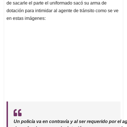
p
o
I
s
de sacarle el parte el uniformado sacó su arma de
p
k
n
dotación para intimidar al agente de tránsito como se ve
en estas imágenes:
Un policía va en contravía y al ser requerido por el a