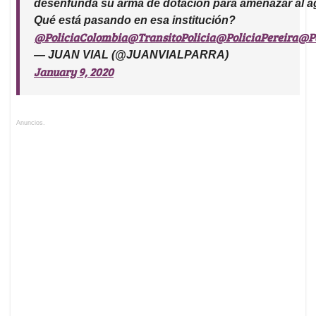
desenfunda su arma de dotación para amenazar al ag
Qué está pasando en esa institución?
@PoliciaColombia
@TransitoPolicia
@PoliciaPereira
@Po
— JUAN VIAL (@JUANVIALPARRA)
January 9, 2020
Anuncios.