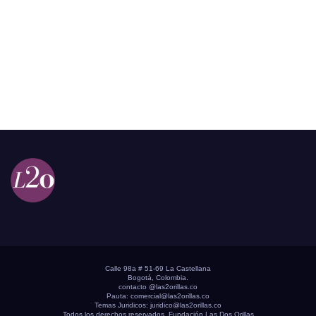
Calle 98a # 51-69 La Castellana
Bogotá, Colombia.
contacto @las2orillas.co
Pauta:
comercial@las2orillas.co
Temas Juridicos:
juridico@las2orillas.co
Todos los derechos reservados. Fundación Las Dos Orillas