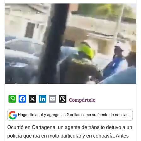
W
F
X
L
E
T
Compártelo
h
a
i
m
h
a
c
n
a
r
t
e
k
i
e
Ocurrió en Cartagena, un agente de tránsito detuvo a un
s
b
e
l
a
policía que iba en moto particular y en contravía. Antes
A
o
d
d