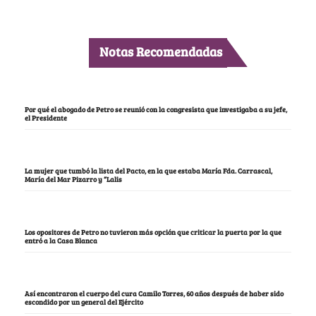
Notas Recomendadas
Por qué el abogado de Petro se reunió con la congresista que investigaba a su jefe,
el Presidente
La mujer que tumbó la lista del Pacto, en la que estaba María Fda. Carrascal,
María del Mar Pizarro y “Lalis
Los opositores de Petro no tuvieron más opción que criticar la puerta por la que
entró a la Casa Blanca
Así encontraron el cuerpo del cura Camilo Torres, 60 años después de haber sido
escondido por un general del Ejército