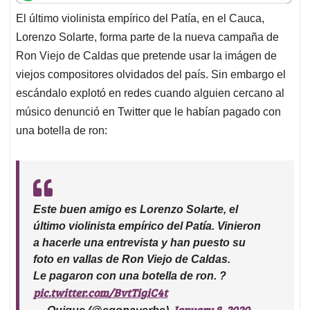
t
e
k
i
e
El último violinista empírico del Patía, en el Cauca,
s
b
e
l
a
Lorenzo Solarte, forma parte de la nueva campaña de
A
o
d
d
p
o
I
s
Ron Viejo de Caldas que pretende usar la imágen de
p
k
n
viejos compositores olvidados del país. Sin embargo el
escándalo explotó en redes cuando alguien cercano al
músico denunció en Twitter que le habían pagado con
una botella de ron:
Este buen amigo es Lorenzo Solarte, el
último violinista empírico del Patía. Vinieron
a hacerle una entrevista y han puesto su
foto en vallas de Ron Viejo de Caldas.
Le pagaron con una botella de ron. ?
pic.twitter.com/BvtTigiC4t
January 8, 2020