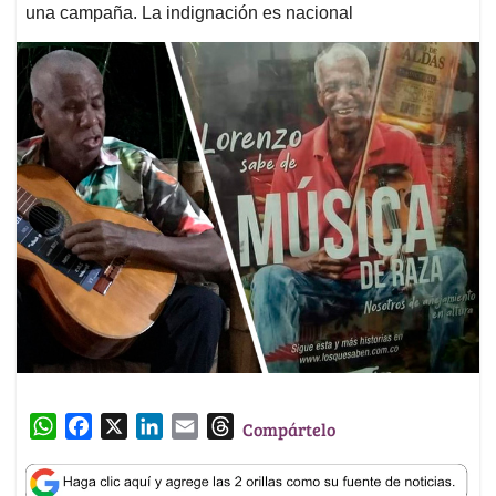
una campaña. La indignación es nacional
W
F
X
L
E
T
Compártelo
h
a
i
m
h
a
c
n
a
r