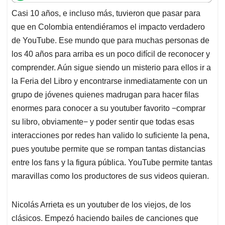
t
e
k
i
e
Casi 10 años, e incluso más, tuvieron que pasar para
s
b
e
l
a
que en Colombia entendiéramos el impacto verdadero
A
o
d
d
p
o
I
s
de YouTube. Ese mundo que para muchas personas de
p
k
n
los 40 años para arriba es un poco difícil de reconocer y
comprender. Aún sigue siendo un misterio para ellos ir a
la Feria del Libro y encontrarse inmediatamente con un
grupo de jóvenes quienes madrugan para hacer filas
enormes para conocer a su youtuber favorito −comprar
su libro, obviamente− y poder sentir que todas esas
interacciones por redes han valido lo suficiente la pena,
pues youtube permite que se rompan tantas distancias
entre los fans y la figura pública. YouTube permite tantas
maravillas como los productores de sus videos quieran.
Nicolás Arrieta es un youtuber de los viejos, de los
clásicos. Empezó haciendo bailes de canciones que