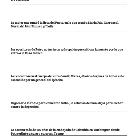
La mujer que tumbó la lista del Pacto, en la que estaba María Fda. Carrascal,
María del Mar Pizarro y “Lalis
Los opositores de Petro no tuvieron más opción que criticar la puerta por la que
entró a la Casa Blanca
Así encontraron el cuerpo del cura Camilo Torres, 60 años después de haber sido
escondido por un general del Ejército
Regresar a la radio para comentar fútbol, la solución de Iván Mejía para luchar
contra la depresión
La casona más de 100 años de la embajada de Colombia en Washington donde
Petro afinó su cara a cara con Trump