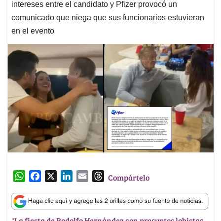
intereses entre el candidato y Pfizer provocó un
comunicado que niega que sus funcionarios estuvieran
en el evento
W
F
X
L
E
T
Compártelo
h
a
i
m
h
a
c
n
a
r
t
e
k
i
e
"La fiesta de Rodolfo Hernández con presuntos lobistas