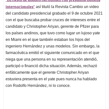
s
b
e
l
a
internacionales"
A
o
d
d
así tituló la Revista Cambio un video
p
o
I
s
del candidato presidencial grabado el 9 de octubre 2021
p
k
n
con el que buscaba probar cruces de intereses entre el
candidato y Christopher Ariyan, gerente de Pfizer para
los países andinos, que tuvo como lugar un lujoso yate
en Miami en el que también estaban los hijos del
ingeniero Hernández y unas modelos. Sin embargo, la
farmacéutica emitió el siguiente comunicado en el que
niega que una persona en su representación atendió,
participó o financió dicha situación. Además, rechazó
enfáticamente que el gerente Christopher Ariyan
estuviera presenta en el yate pues nunca ha hablado
con Rodolfo Hernández, ni lo conoce.