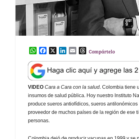
W
F
X
L
E
T
Compártelo
h
a
i
m
h
a
c
n
a
r
t
e
k
i
e
s
b
e
l
a
A
o
d
d
VIDEO
Cara a Cara con la salud
. Colombia tiene u
p
o
I
s
insumos de salud pública. Hoy nuestro Instituto Na
p
k
n
produce sueros antiofídicos, sueros antilonómicos
proveedor de muchos países de la región de ese ti
personas.
Colombia dejó de producir vacunas en 1999 y se