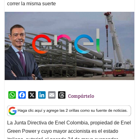
correr la misma suerte
W
F
X
L
E
T
Compártelo
h
a
i
m
h
a
c
n
a
r
t
e
k
i
e
La Junta Directiva de Enel Colombia, propiedad de Enel
s
b
e
l
a
Green Power y cuyo mayor accionista es el estado
A
o
d
d