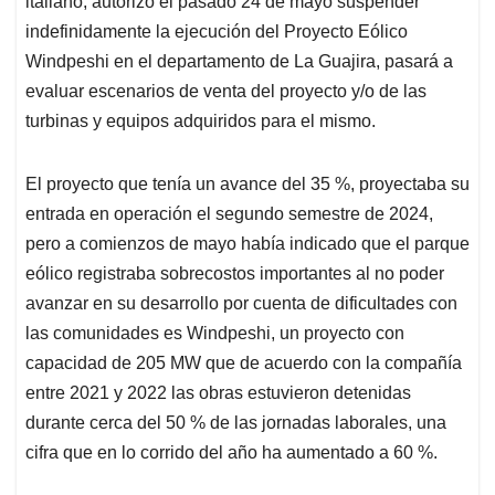
p
o
I
s
italiano, autorizó el pasado 24 de mayo suspender
p
k
n
indefinidamente la ejecución del Proyecto Eólico
Windpeshi en el departamento de La Guajira, pasará a
evaluar escenarios de venta del proyecto y/o de las
turbinas y equipos adquiridos para el mismo.
El proyecto que tenía un avance del 35 %, proyectaba su
entrada en operación el segundo semestre de 2024,
pero a comienzos de mayo había indicado que el parque
eólico registraba sobrecostos importantes al no poder
avanzar en su desarrollo por cuenta de dificultades con
las comunidades es Windpeshi, un proyecto con
capacidad de 205 MW que de acuerdo con la compañía
entre 2021 y 2022 las obras estuvieron detenidas
durante cerca del 50 % de las jornadas laborales, una
cifra que en lo corrido del año ha aumentado a 60 %.