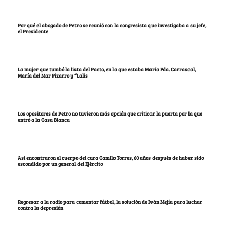
Por qué el abogado de Petro se reunió con la congresista que investigaba a su jefe,
el Presidente
La mujer que tumbó la lista del Pacto, en la que estaba María Fda. Carrascal,
María del Mar Pizarro y “Lalis
Los opositores de Petro no tuvieron más opción que criticar la puerta por la que
entró a la Casa Blanca
Así encontraron el cuerpo del cura Camilo Torres, 60 años después de haber sido
escondido por un general del Ejército
Regresar a la radio para comentar fútbol, la solución de Iván Mejía para luchar
contra la depresión