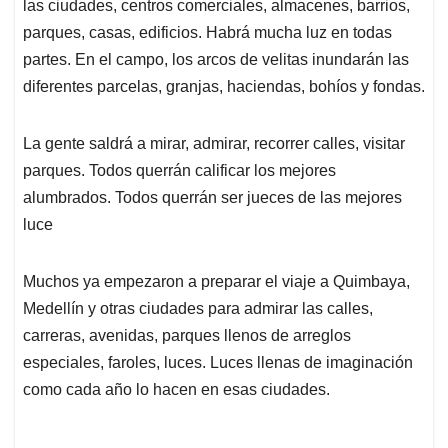
las ciudades, centros comerciales, almacenes, barrios,
A
o
d
d
p
o
I
s
parques, casas, edificios. Habrá mucha luz en todas
p
k
n
partes. En el campo, los arcos de velitas inundarán las
diferentes parcelas, granjas, haciendas, bohíos y fondas.
La gente saldrá a mirar, admirar, recorrer calles, visitar
parques. Todos querrán calificar los mejores
alumbrados. Todos querrán ser jueces de las mejores
luce
Muchos ya empezaron a preparar el viaje a Quimbaya,
Medellín y otras ciudades para admirar las calles,
carreras, avenidas, parques llenos de arreglos
especiales, faroles, luces. Luces llenas de imaginación
como cada año lo hacen en esas ciudades.