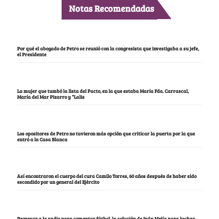
Notas Recomendadas
Por qué el abogado de Petro se reunió con la congresista que investigaba a su jefe,
el Presidente
La mujer que tumbó la lista del Pacto, en la que estaba María Fda. Carrascal,
María del Mar Pizarro y “Lalis
Los opositores de Petro no tuvieron más opción que criticar la puerta por la que
entró a la Casa Blanca
Así encontraron el cuerpo del cura Camilo Torres, 60 años después de haber sido
escondido por un general del Ejército
Regresar a la radio para comentar fútbol, la solución de Iván Mejía para luchar