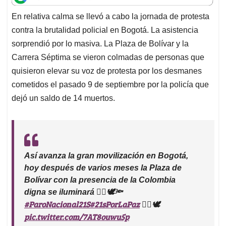
t
e
k
i
e
En relativa calma se llevó a cabo la jornada de protesta
s
b
e
l
a
contra la brutalidad policial en Bogotá. La asistencia
A
o
d
d
p
o
I
s
sorprendió por lo masiva. La Plaza de Bolívar y la
p
k
n
Carrera Séptima se vieron colmadas de personas que
quisieron elevar su voz de protesta por los desmanes
cometidos el pasado 9 de septiembre por la policía que
dejó un saldo de 14 muertos.
Así avanza la gran movilización en Bogotá,
hoy después de varios meses la Plaza de
Bolívar con la presencia de la Colombia
digna se iluminará ✊🏼🕊🔦
#ParoNacional21S
#21sPorLaPaz
✊🏼🕊
pic.twitter.com/7AT8ouwu5p