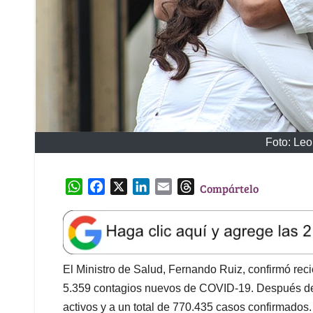
Foto: Leo
W
F
X
L
E
T
Compártelo
h
a
i
m
h
a
c
n
a
r
t
e
k
i
e
s
b
e
l
a
A
o
d
d
El Ministro de Salud, Fernando Ruiz, confirmó rec
p
o
I
s
5.359 contagios nuevos de COVID-19. Después de 
p
k
n
activos y a un total de 770.435 casos confirmados