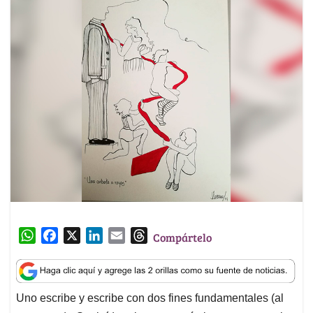
W
F
X
L
E
T
Compártelo
h
a
i
m
h
a
c
n
a
r
t
e
k
i
e
Uno escribe y escribe con dos fines fundamentales (al
s
b
e
l
a