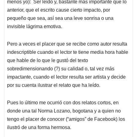
menos yo): Ser leído y, bastante más importante que lo
A
o
d
d
p
o
I
s
anterior, que el escrito cause cierto impacto, por
p
k
n
pequeño que sea, así sea una leve sonrisa o una
invisible lágrima emotiva.
Pero a veces el placer que se recibe como autor resulta
indescriptible cuando el lector te tiene media hora hable
que hable de lo que le gustó del texto
sobredimensionando (?) su calidad o, tal vez más
impactante, cuando el lector resulta ser artista y decide
por su cuenta ilustrar el relato que ha leído.
Pues lo último me ocurrió con dos relatos cortos, en
donde una tal Norma Lozano, bogotana y a quien no
tengo el placer de conocer (“amigos” de Facebook) los
ilustró de una forma hermosa.