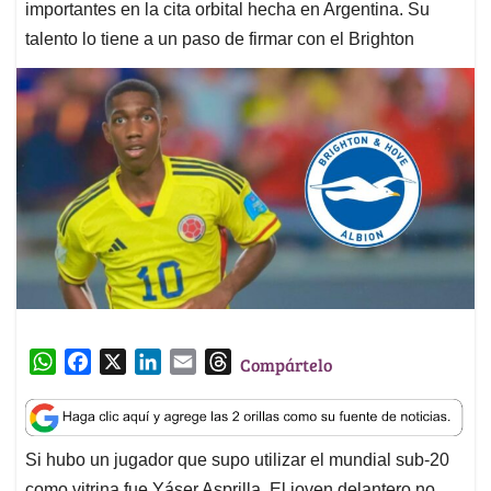
importantes en la cita orbital hecha en Argentina. Su
talento lo tiene a un paso de firmar con el Brighton
W
F
X
L
E
T
Compártelo
h
a
i
m
h
a
c
n
a
r
t
e
k
i
e
Si hubo un jugador que supo utilizar el mundial sub-20
s
b
e
l
a
como vitrina fue Yáser Asprilla. El joven delantero no