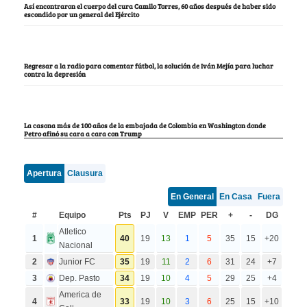
Así encontraron el cuerpo del cura Camilo Torres, 60 años después de haber sido
escondido por un general del Ejército
Regresar a la radio para comentar fútbol, la solución de Iván Mejía para luchar
contra la depresión
La casona más de 100 años de la embajada de Colombia en Washington donde
Petro afinó su cara a cara con Trump
Apertura
Clausura
En General
En Casa
Fuera
#
Equipo
Pts
PJ
V
EMP
PER
+
-
DG
Atletico
1
40
19
13
1
5
35
15
+20
Nacional
2
Junior FC
35
19
11
2
6
31
24
+7
3
Dep. Pasto
34
19
10
4
5
29
25
+4
America de
4
33
19
10
3
6
25
15
+10