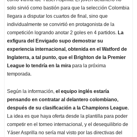
A
o
d
d
p
o
I
s
solo sirvió como bastión para que la selección Colombia
p
k
n
llegara a disputar los cuartos de final, sino que
individualmente se convirtió en protagonista de la
competición logrando anotar 2 goles en 4 partidos.
La
exfigura del Envigado supo demostrar su
experiencia internacional, obtenida en el Watford de
Inglaterra, a tal punto, que el Brighton de la Premier
League lo tendría en la mira
para la próxima
temporada.
Según la información,
el equipo inglés estaría
pensando en contratar al delantero colombiano,
después de su clasificación a la Champions League.
La idea es que haya oferta desde la plantilla para poder
competir en el torneo internacional, y el desequilibrio de
Yáser Asprilla no sería mal visto por las directivas del