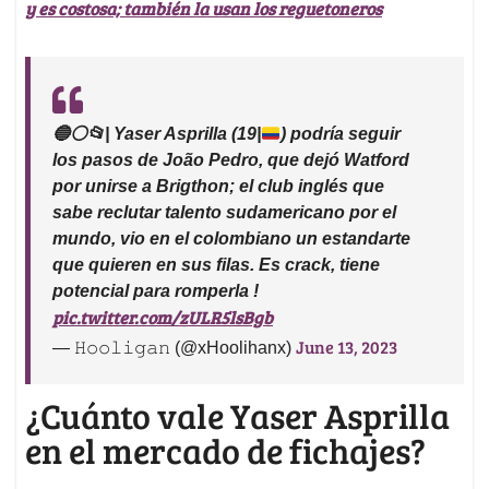
y es costosa; también la usan los reguetoneros
🔵
⚪️
📂
| Yaser Asprilla (19|
) podría seguir
los pasos de João Pedro, que dejó Watford
por unirse a Brigthon; el club inglés que
sabe reclutar talento sudamericano por el
mundo, vio en el colombiano un estandarte
que quieren en sus filas. Es crack, tiene
potencial para romperla !
pic.twitter.com/zULR5lsBgb
June 13, 2023
— 𝙷𝚘𝚘𝚕𝚒𝚐𝚊𝚗 (@xHoolihanx)
¿Cuánto vale Yaser Asprilla
en el mercado de fichajes?