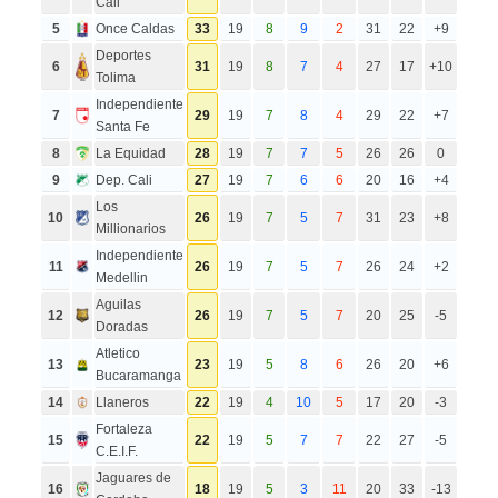
Cali
5
Once Caldas
33
19
8
9
2
31
22
+9
Deportes
6
31
19
8
7
4
27
17
+10
Tolima
Independiente
7
29
19
7
8
4
29
22
+7
Santa Fe
8
La Equidad
28
19
7
7
5
26
26
0
9
Dep. Cali
27
19
7
6
6
20
16
+4
Los
10
26
19
7
5
7
31
23
+8
Millionarios
Independiente
11
26
19
7
5
7
26
24
+2
Medellin
Aguilas
12
26
19
7
5
7
20
25
-5
Doradas
Atletico
13
23
19
5
8
6
26
20
+6
Bucaramanga
14
Llaneros
22
19
4
10
5
17
20
-3
Fortaleza
15
22
19
5
7
7
22
27
-5
C.E.I.F.
Jaguares de
16
18
19
5
3
11
20
33
-13