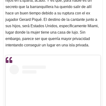
p
o
I
s
hijos en España, acabó. Y es que, para nadie es un
p
k
n
secreto que la barranquillera ha querido salir de allí
hace un buen tiempo debido a su ruptura con el ex
jugador Gerard Piqué. El destino de la cantante junto a
sus hijos, será Estados Unidos, específicamente Miami,
lugar donde la mujer tiene una casa de lujo. Sin
embargo, parece ser que querría mayor privacidad
intentando conseguir un lugar en una isla privada.