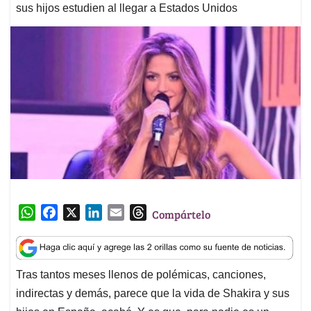
sus hijos estudien al llegar a Estados Unidos
W
F
X
L
E
T
Compártelo
h
a
i
m
h
a
c
n
a
r
t
e
k
i
e
Tras tantos meses llenos de polémicas, canciones,
s
b
e
l
a
indirectas y demás, parece que la vida de Shakira y sus
A
o
d
d