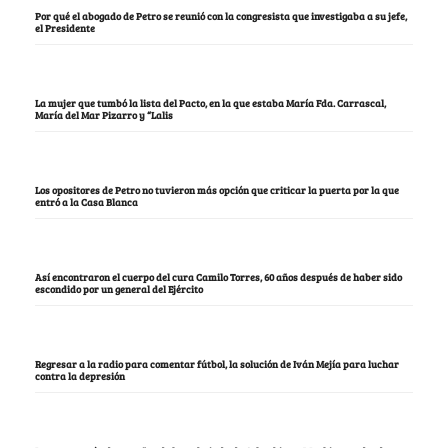
Por qué el abogado de Petro se reunió con la congresista que investigaba a su jefe,
el Presidente
La mujer que tumbó la lista del Pacto, en la que estaba María Fda. Carrascal,
María del Mar Pizarro y “Lalis
Los opositores de Petro no tuvieron más opción que criticar la puerta por la que
entró a la Casa Blanca
Así encontraron el cuerpo del cura Camilo Torres, 60 años después de haber sido
escondido por un general del Ejército
Regresar a la radio para comentar fútbol, la solución de Iván Mejía para luchar
contra la depresión