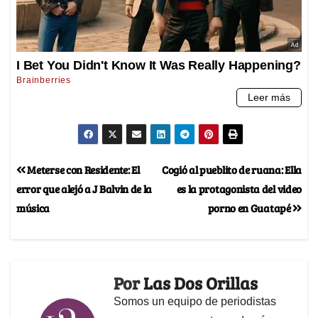
Meterse con Residente: El
Cogió al pueblito de ruana: Ella
error que alejó a J Balvin de la
es la protagonista del video
música
porno en Guatapé
Por
Las Dos Orillas
Somos un equipo de periodistas