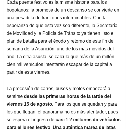
Cada puente festivo es la misma historia para los
s
b
e
l
a
bogotanos: la promesa de un descanso se convierte en
A
o
d
d
p
o
I
s
una pesadilla de trancones interminables. Con la
p
k
n
esperanza de que esta vez sea diferente, la Secretaría
de Movilidad y la Policía de Tránsito ya tienen listo el
plan de batalla para el éxodo y retorno de este fin de
semana de la Asunción, uno de los más movidos del
año. La cifra asusta: se calcula que más de un millón
cien mil vehículos intentarán escapar de la capital a
partir de este viernes.
La procesión de carros, buses y motos empezará a
sentirse
desde las primeras horas de la tarde del
viernes 15 de agosto.
Para los que se quedan y para
los que llegan, el panorama no es más alentador, pues
se espera el ingreso de
casi 1.2 millones de vehículos
para el lunes festivo
.
Una auténtica marea de latas