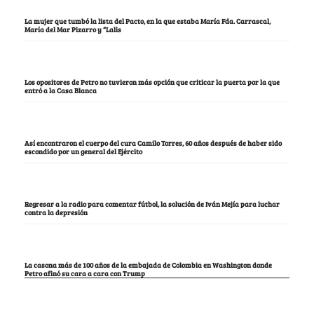
La mujer que tumbó la lista del Pacto, en la que estaba María Fda. Carrascal,
María del Mar Pizarro y “Lalis
Los opositores de Petro no tuvieron más opción que criticar la puerta por la que
entró a la Casa Blanca
Así encontraron el cuerpo del cura Camilo Torres, 60 años después de haber sido
escondido por un general del Ejército
Regresar a la radio para comentar fútbol, la solución de Iván Mejía para luchar
contra la depresión
La casona más de 100 años de la embajada de Colombia en Washington donde
Petro afinó su cara a cara con Trump