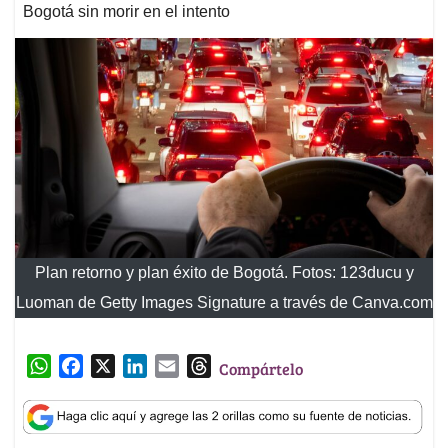
Bogotá sin morir en el intento
Plan retorno y plan éxito de Bogotá. Fotos: 123ducu y
Luoman de Getty Images Signature a través de Canva.com
W
F
X
L
E
T
Compártelo
h
a
i
m
h
a
c
n
a
r
t
e
k
i
e