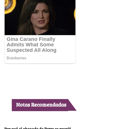
Notas Recomendadas
Por qué el abogado de Petro se reunió