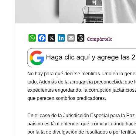
W
F
X
L
E
T
Compártelo
h
a
i
m
h
a
c
n
a
r
t
e
k
i
e
s
b
e
l
a
A
o
d
d
No hay para qué decirse mentiras. Uno en la gene
p
o
I
s
todo. Además de la arrogancia preconcebida que los
p
k
n
expedientes engordando, la corrupción jactanciosa
que parecen sombríos predicadores.
En el caso de la Jurisdicción Especial para la Paz
país no es fácil entender qué, cómo y cuándo hace 
por falta de divulgación de resultados o por lentitu