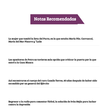
Notas Recomendadas
La mujer que tumbó la lista del Pacto, en la que estaba María Fda. Carrascal,
María del Mar Pizarro y “Lalis
Los opositores de Petro no tuvieron más opción que criticar la puerta por la que
entró a la Casa Blanca
Así encontraron el cuerpo del cura Camilo Torres, 60 años después de haber sido
escondido por un general del Ejército
Regresar a la radio para comentar fútbol, la solución de Iván Mejía para luchar
contra la depresión