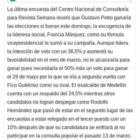
t
e
k
i
e
La última encuesta del Centro Nacional de Consultoría
s
b
e
l
a
para Revista Semana reveló que Gustavo Petro ganaría
A
o
d
d
p
o
I
s
las elecciones si fueran este domingo, la escogencia de
p
k
n
la lideresa social, Francia Márquez, como su fórmula
vicepresidencial le sumó a su campaña. Aunque lidera
la intención de voto con un 36,5% y aumentó su
favorabilidad en el mes de marzo, no le alcanzaría para
ganar pues necesitaría el 50% más un voto para ganar
el 29 de mayo por lo que se iría a segunda vuelta con
Fico Gutiérrez como su rival. El exalcalde de Medellín
cuenta con un respaldo del 24,5% mientras otros
candidatos no logran despegar como Rodolfo
Hernández que pasó de estar en el segundo lugar de las
encuestas a estar relegado en el tercer puesto con un
10% después de que su candidatura se enfriará al no
participar en la consulta popular el pasado 13 de marzo.