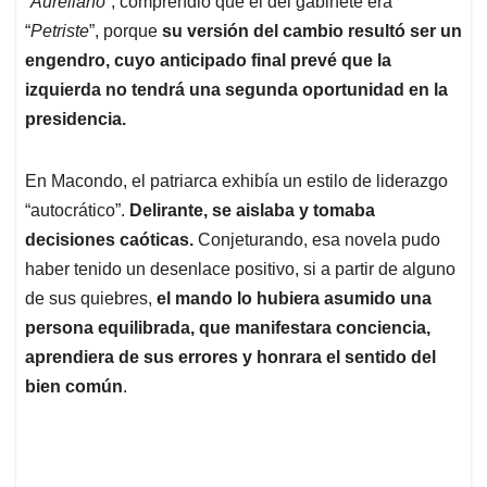
p
o
I
s
“
Aureliano
”, comprendió que el del gabinete era
p
k
n
“
Petriste
”, porque
su versión del cambio resultó ser un
engendro, cuyo anticipado final prevé que la
izquierda no tendrá una segunda oportunidad en la
presidencia.
En Macondo, el patriarca exhibía un estilo de liderazgo
“autocrático”.
Delirante, se aislaba y tomaba
decisiones caóticas.
Conjeturando, esa novela pudo
haber tenido un desenlace positivo, si a partir de alguno
de sus quiebres,
el mando lo hubiera asumido una
persona equilibrada, que manifestara conciencia,
aprendiera de sus errores y honrara el sentido del
bien común
.