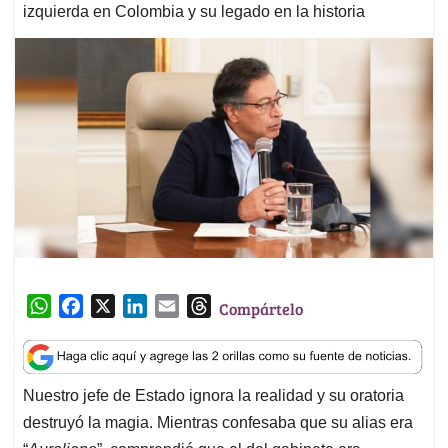
izquierda en Colombia y su legado en la historia
W
F
X
L
E
T
Compártelo
h
a
i
m
h
a
c
n
a
r
t
e
k
i
e
Nuestro jefe de Estado ignora la realidad y su oratoria
s
b
e
l
a
destruyó la magia. Mientras confesaba que su alias era
A
o
d
d