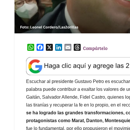
W
F
X
L
E
T
Compártelo
h
a
i
m
h
a
c
n
a
r
t
e
k
i
e
s
b
e
l
a
A
o
d
d
Escuchar al presidente Gustavo Petro es escuchar 
p
o
I
s
palabra puede contribuir a exaltar los valores de 
p
k
n
Gaitán, Salvador Allende, Fidel Castro, quienes l
las tiranías y recuperar la fe en lo propio, en el 
se ha logrado las grandes transformaciones, 
protagonistas como Marat, Danton, Montesquieu
fue lo fundamental, por ello propusieron el movimie