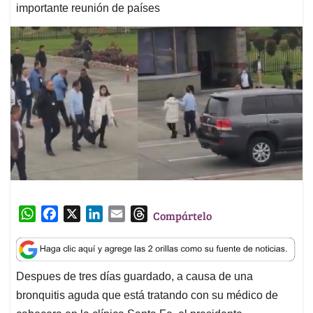
importante reunión de países
W
F
X
L
E
T
Compártelo
h
a
i
m
h
a
c
n
a
r
t
e
k
i
e
Despues de tres días guardado, a causa de una
s
b
e
l
a
bronquitis aguda que está tratando con su médico de
A
o
d
d