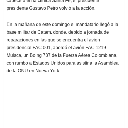
p
o
I
s
cabecera en la clínica Santa Fe, el presidente
p
k
n
presidente Gustavo Petro volvió a la acción.
En la mañana de este domingo el mandatario llegó a la
base militar de Catam, donde, debido a jornada de
reparaciones en las que se encuentra el avión
presidencial FAC 001, abordó el avión FAC 1219
Muisca, un Boing 737 de la Fuerza Aérea Colombiana,
con rumbo a Estados Unidos para asistir a la Asamblea
de la ONU en Nueva York.