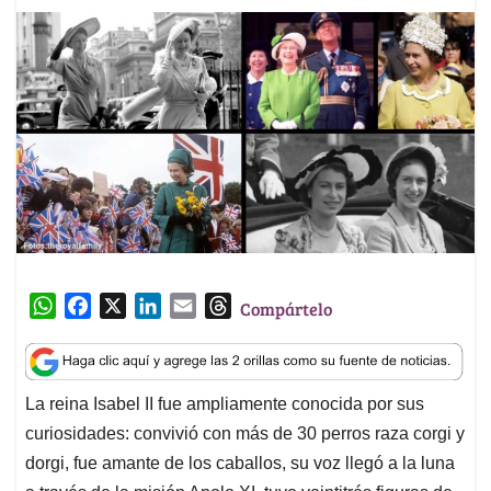
W
F
X
L
E
T
Compártelo
h
a
i
m
h
a
c
n
a
r
t
e
k
i
e
La reina Isabel II fue ampliamente conocida por sus
s
b
e
l
a
curiosidades: convivió con más de 30 perros raza corgi y
A
o
d
d
p
o
I
s
dorgi, fue amante de los caballos, su voz llegó a la luna
p
k
n