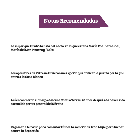
Notas Recomendadas
La mujer que tumbó la lista del Pacto, en la que estaba María Fda. Carrascal,
María del Mar Pizarro y “Lalis
Los opositores de Petro no tuvieron más opción que criticar la puerta por la que
entró a la Casa Blanca
Así encontraron el cuerpo del cura Camilo Torres, 60 años después de haber sido
escondido por un general del Ejército
Regresar a la radio para comentar fútbol, la solución de Iván Mejía para luchar
contra la depresión