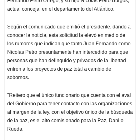
p
o
I
s
Fernando Petro Urrego, y su hijo Nicolás Petro Burgos,
p
k
n
actual concejal en el departamento del Atlántico.
Según el comunicado que emitió el presidente, dando a
conocer la noticia, esta solicitud la elevó en medio de
los rumores que indican que tanto Juan Fernando como
Nicolás Petro presuntamente han intercedido para que
personas que han delinquido y privados de la libertad
entren a los proyectos de paz total a cambio de
sobornos.
"Reitero que el único funcionario que cuenta con el aval
del Gobierno para tener contacto con las organizaciones
al margen de la ley, con el objetivo único de la búsqueda
de la paz, es el alto comisionado para la Paz, Danilo
Rueda.