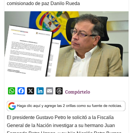
comisionado de paz Danilo Rueda
W
F
X
L
E
T
Compártelo
h
a
i
m
h
a
c
n
a
r
t
e
k
i
e
El presidente Gustavo Petro le solicitó a la Fiscalía
s
b
e
l
a
General de la Nación investigar a su hermano Juan
A
o
d
d