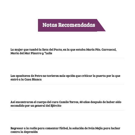
Notas Recomendadas
La mujer que tumbó la lista del Pacto, en la que estaba María Fda. Carrascal,
María del Mar Pizarro y “Lalis
Los opositores de Petro no tuvieron más opción que criticar la puerta por la que
entró a la Casa Blanca
Así encontraron el cuerpo del cura Camilo Torres, 60 años después de haber sido
escondido por un general del Ejército
Regresar a la radio para comentar fútbol, la solución de Iván Mejía para luchar
contra la depresión