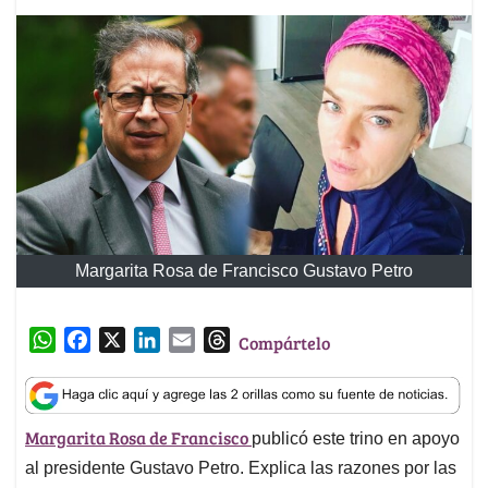
Margarita Rosa de Francisco Gustavo Petro
W
F
X
L
E
T
Compártelo
h
a
i
m
h
a
c
n
a
r
t
e
k
i
e
Margarita Rosa de Francisco
publicó este trino en apoyo
s
b
e
l
a
A
o
d
d
al presidente Gustavo Petro. Explica las razones por las