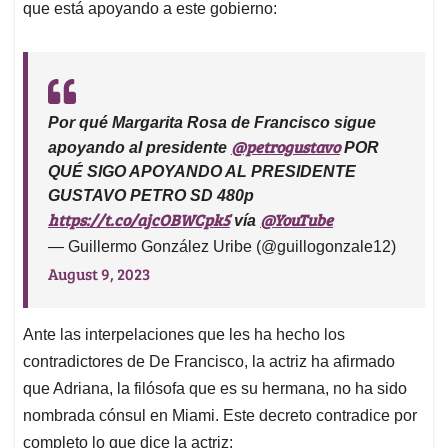
p
o
I
s
que está apoyando a este gobierno:
p
k
n
Por qué Margarita Rosa de Francisco sigue
@petrogustavo
apoyando al presidente
POR
QUÉ SIGO APOYANDO AL PRESIDENTE
GUSTAVO PETRO SD 480p
https://t.co/ajcOBWCpk5
@YouTube
vía
— Guillermo González Uribe (@guillogonzale12)
August 9, 2023
Ante las interpelaciones que les ha hecho los
contradictores de De Francisco, la actriz ha afirmado
que Adriana, la filósofa que es su hermana, no ha sido
nombrada cónsul en Miami. Este decreto contradice por
completo lo que dice la actriz: