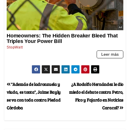
"Además de ladronzuela y
¿A Rodolfo Hernández le dio
viuda, es tonta", Jaime Bayly
miedo el debate contra Petro,
se va con toda contra Piedad
Fico y Fajardo en Noticias
Córdoba
Caracol?