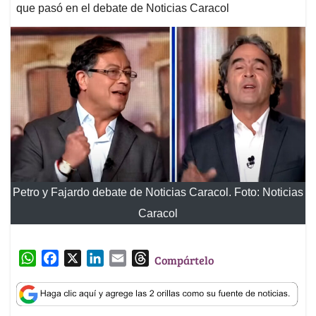
que pasó en el debate de Noticias Caracol
Petro y Fajardo debate de Noticias Caracol. Foto: Noticias
Caracol
W
F
X
L
E
T
Compártelo
h
a
i
m
h
a
c
n
a
r
t
e
k
i
e