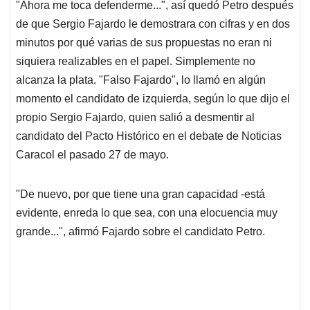
"Ahora me toca defenderme...", así quedó Petro después
s
b
e
l
a
de que Sergio Fajardo le demostrara con cifras y en dos
A
o
d
d
p
o
I
s
minutos por qué varias de sus propuestas no eran ni
p
k
n
siquiera realizables en el papel. Simplemente no
alcanza la plata. "Falso Fajardo", lo llamó en algún
momento el candidato de izquierda, según lo que dijo el
propio Sergio Fajardo, quien salió a desmentir al
candidato del Pacto Histórico en el debate de Noticias
Caracol el pasado 27 de mayo.
"De nuevo, por que tiene una gran capacidad -está
evidente, enreda lo que sea, con una elocuencia muy
grande...", afirmó Fajardo sobre el candidato Petro.