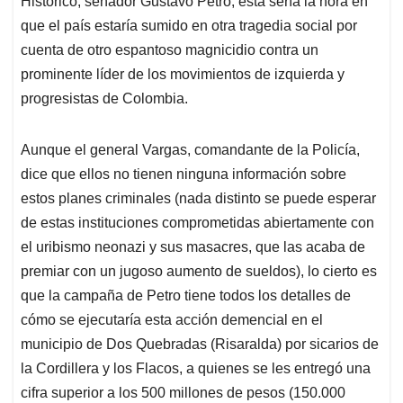
p
o
I
s
Histórico, senador Gustavo Petro, esta sería la hora en
p
k
n
que el país estaría sumido en otra tragedia social por
cuenta de otro espantoso magnicidio contra un
prominente líder de los movimientos de izquierda y
progresistas de Colombia.
Aunque el general Vargas, comandante de la Policía,
dice que ellos no tienen ninguna información sobre
estos planes criminales (nada distinto se puede esperar
de estas instituciones comprometidas abiertamente con
el uribismo neonazi y sus masacres, que las acaba de
premiar con un jugoso aumento de sueldos), lo cierto es
que la campaña de Petro tiene todos los detalles de
cómo se ejecutaría esta acción demencial en el
municipio de Dos Quebradas (Risaralda) por sicarios de
la Cordillera y los Flacos, a quienes se les entregó una
cifra superior a los 500 millones de pesos (150.000