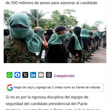
de 500 millones de pesos para asesinar al candidato
W
F
X
L
E
T
Compártelo
h
a
i
m
h
a
c
n
a
r
t
e
k
i
e
Si no es por la rigurosa disciplina del equipo de
s
b
e
l
a
seguridad del candidato presidencial del Pacto
A
o
d
d