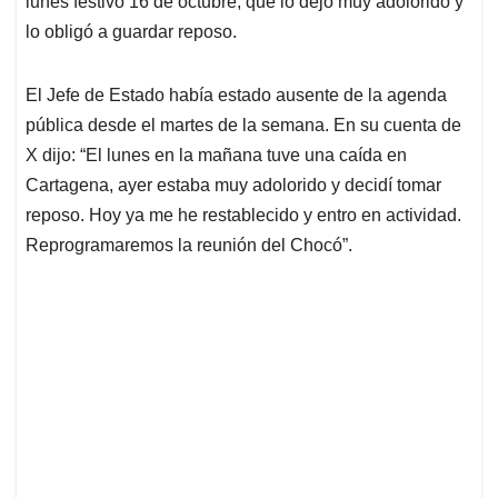
p
o
I
s
lunes festivo 16 de octubre, que lo dejó muy adolorido y
p
k
n
lo obligó a guardar reposo.
El Jefe de Estado había estado ausente de la agenda
pública desde el martes de la semana. En su cuenta de
X dijo: “El lunes en la mañana tuve una caída en
Cartagena, ayer estaba muy adolorido y decidí tomar
reposo. Hoy ya me he restablecido y entro en actividad.
Reprogramaremos la reunión del Chocó”.