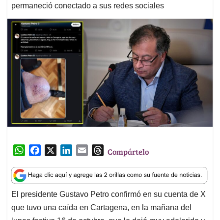
permaneció conectado a sus redes sociales
W
F
X
L
E
T
Compártelo
h
a
i
m
h
a
c
n
a
r
t
e
k
i
e
El presidente Gustavo Petro confirmó en su cuenta de X
s
b
e
l
a
que tuvo una caída en Cartagena, en la mañana del
A
o
d
d