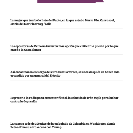
La mujer que tumbó la lista del Pacto, en la que estaba María Fda. Carrascal,
María del Mar Pizarro y “Lalis
Los opositores de Petro no tuvieron más opción que criticar la puerta por la que
entró a la Casa Blanca
Así encontraron el cuerpo del cura Camilo Torres, 60 años después de haber sido
escondido por un general del Ejército
Regresar a la radio para comentar fútbol, la solución de Iván Mejía para luchar
contra la depresión
La casona más de 100 años de la embajada de Colombia en Washington donde
Petro afinó su cara a cara con Trump