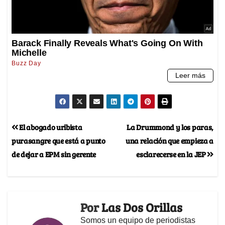
El abogado uribista
La Drummond y los paras,
purasangre que está a punto
una relación que empieza a
de dejar a EPM sin gerente
esclarecerse en la JEP
Por
Las Dos Orillas
Somos un equipo de periodistas