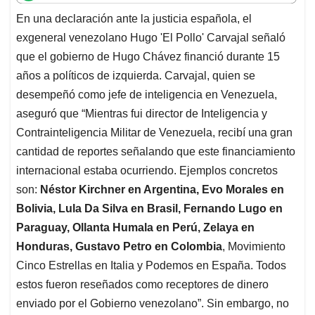
t
e
k
i
e
En una declaración ante la justicia española, el
s
b
e
l
a
exgeneral venezolano Hugo 'El Pollo' Carvajal señaló
A
o
d
d
p
o
I
s
que el gobierno de Hugo Chávez financió durante 15
p
k
n
años a políticos de izquierda. Carvajal, quien se
desempeñó como jefe de inteligencia en Venezuela,
aseguró que “Mientras fui director de Inteligencia y
Contrainteligencia Militar de Venezuela, recibí una gran
cantidad de reportes señalando que este financiamiento
internacional estaba ocurriendo. Ejemplos concretos
son:
Néstor Kirchner en Argentina, Evo Morales en
Bolivia, Lula Da Silva en Brasil, Fernando Lugo en
Paraguay, Ollanta Humala en Perú, Zelaya en
Honduras, Gustavo Petro en Colombia
, Movimiento
Cinco Estrellas en Italia y Podemos en España. Todos
estos fueron reseñados como receptores de dinero
enviado por el Gobierno venezolano”. Sin embargo, no