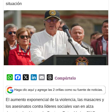
situación
W
F
X
L
E
T
Compártelo
h
a
i
m
h
a
c
n
a
r
t
e
k
i
e
El aumento exponencial de la violencia, las masacres y
s
b
e
l
a
los asesinatos contra líderes sociales van en alza
A
o
d
d