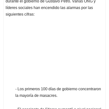
p
o
I
s
durante el gobierno de Gustavo Petro. Varias ONG y
p
k
n
líderes sociales han encendido las alarmas por las
siguientes cifras:
- Los primeros 100 días de gobierno concentraron
la mayoría de masacres.