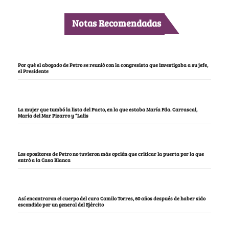
Notas Recomendadas
Por qué el abogado de Petro se reunió con la congresista que investigaba a su jefe,
el Presidente
La mujer que tumbó la lista del Pacto, en la que estaba María Fda. Carrascal,
María del Mar Pizarro y “Lalis
Los opositores de Petro no tuvieron más opción que criticar la puerta por la que
entró a la Casa Blanca
Así encontraron el cuerpo del cura Camilo Torres, 60 años después de haber sido
escondido por un general del Ejército