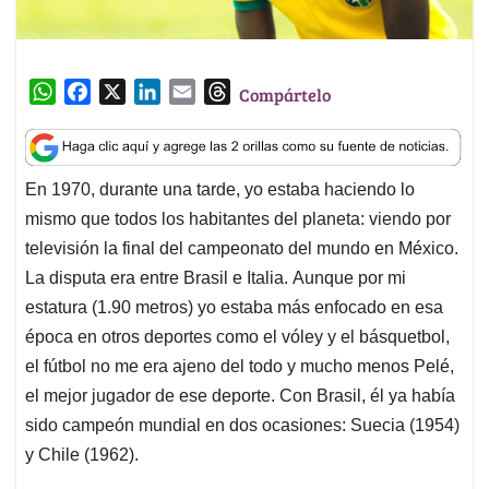
W
F
X
L
E
T
Compártelo
h
a
i
m
h
a
c
n
a
r
t
e
k
i
e
En 1970, durante una tarde, yo estaba haciendo lo
s
b
e
l
a
mismo que todos los habitantes del planeta:
v
iendo por
A
o
d
d
p
o
I
s
televisión la final del campeonato del mundo en México.
p
k
n
La disputa era entre Brasil e Italia.
Aunque por mi
estatura (1.90 metros) yo estaba más enfocado en esa
época en otros deportes como el vóley y el básquetbol,
el fútbol no me era ajeno del todo y mucho menos Pelé,
el mejor jugador de ese deporte.
Con Brasil, él ya había
sido campeón mundial en dos ocasiones: Suecia (1954)
y Chile (1962).