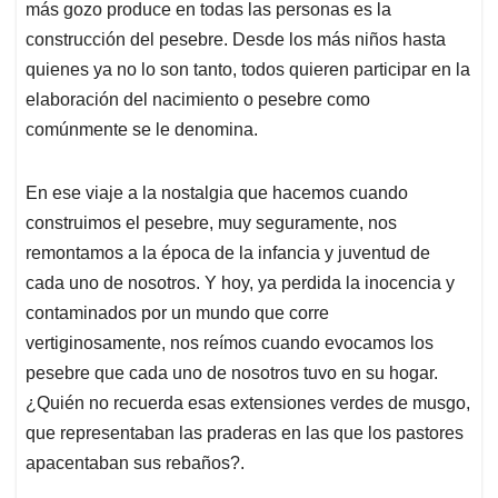
más gozo produce en todas las personas es la
A
o
d
d
p
o
I
s
construcción del pesebre. Desde los más niños hasta
p
k
n
quienes ya no lo son tanto, todos quieren participar en la
elaboración del nacimiento o pesebre como
comúnmente se le denomina.
En ese viaje a la nostalgia que hacemos cuando
construimos el pesebre, muy seguramente, nos
remontamos a la época de la infancia y juventud de
cada uno de nosotros. Y hoy, ya perdida la inocencia y
contaminados por un mundo que corre
vertiginosamente, nos reímos cuando evocamos los
pesebre que cada uno de nosotros tuvo en su hogar.
¿Quién no recuerda esas extensiones verdes de musgo,
que representaban las praderas en las que los pastores
apacentaban sus rebaños?.