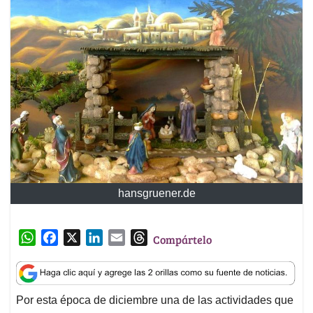
hansgruener.de
W
F
X
L
E
T
Compártelo
h
a
i
m
h
a
c
n
a
r
t
e
k
i
e
Por esta época de diciembre una de las actividades que
s
b
e
l
a