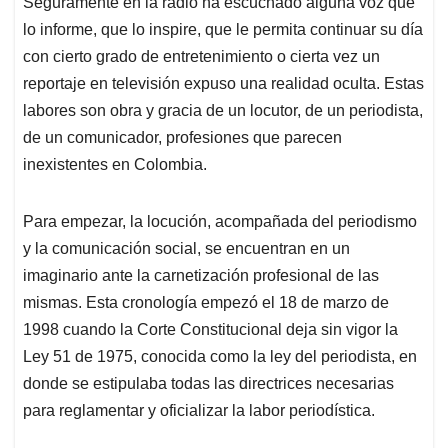
Seguramente en la radio ha escuchado alguna voz que
s
b
e
l
a
lo informe, que lo inspire, que le permita continuar su día
A
o
d
d
p
o
I
s
con cierto grado de entretenimiento o cierta vez un
p
k
n
reportaje en televisión expuso una realidad oculta. Estas
labores son obra y gracia de un locutor, de un periodista,
de un comunicador, profesiones que parecen
inexistentes en Colombia.
Para empezar, la locución, acompañada del periodismo
y la comunicación social, se encuentran en un
imaginario ante la carnetización profesional de las
mismas. Esta cronología empezó el 18 de marzo de
1998 cuando la Corte Constitucional deja sin vigor la
Ley 51 de 1975, conocida como la ley del periodista, en
donde se estipulaba todas las directrices necesarias
para reglamentar y oficializar la labor periodística.