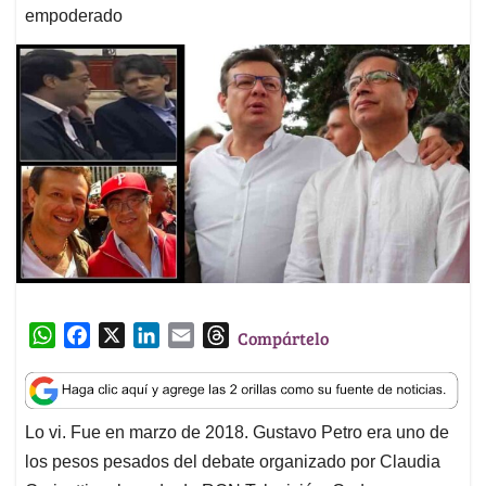
empoderado
W
F
X
L
E
T
Compártelo
h
a
i
m
h
a
c
n
a
r
t
e
k
i
e
Lo vi. Fue en marzo de 2018. Gustavo Petro era uno de
s
b
e
l
a
los pesos pesados del debate organizado por Claudia
A
o
d
d