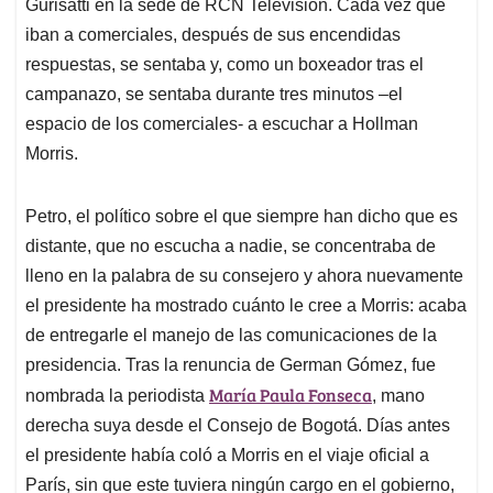
p
o
I
s
Gurisatti en la sede de RCN Televisión. Cada vez que
p
k
n
iban a comerciales, después de sus encendidas
respuestas, se sentaba y, como un boxeador tras el
campanazo, se sentaba durante tres minutos –el
espacio de los comerciales- a escuchar a Hollman
Morris.
Petro, el político sobre el que siempre han dicho que es
distante, que no escucha a nadie, se concentraba de
lleno en la palabra de su consejero y ahora nuevamente
el presidente ha mostrado cuánto le cree a Morris: acaba
de entregarle el manejo de las comunicaciones de la
presidencia. Tras la renuncia de German Gómez, fue
María Paula Fonseca
nombrada la periodista
, mano
derecha suya desde el Consejo de Bogotá. Días antes
el presidente había coló a Morris en el viaje oficial a
París, sin que este tuviera ningún cargo en el gobierno,