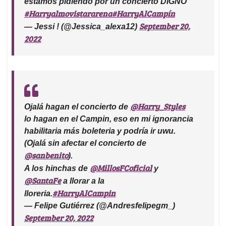
estamos pidiendo por un concierto DIGNO
#Harryalmovistararena
#HarryAlCampín
September 20,
— Jessi ! (@Jessica_alexa12)
2022
@Harry_Styles
Ojalá hagan el concierto de
lo hagan en el Campin, eso en mi ignorancia
habilitaria más boleteria y podría ir uwu.
(Ojalá sin afectar el concierto de
@sanbenito
).
@MillosFCoficial
A los hinchas de
y
@SantaFe
a llorar a la
#HarryAlCampin
lloreria.
— Felipe Gutiérrez (@Andresfelipegm_)
September 20, 2022