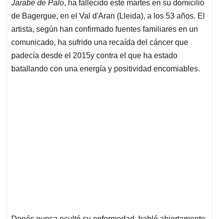
Jarabe de Palo
, ha fallecido este martes en su domicilio
A
o
d
d
p
o
I
s
de Bagergue, en el Val d'Aran (Lleida), a los 53 años. El
p
k
n
artista, según han confirmado fuentes familiares en un
comunicado, ha sufrido una recaída del cáncer que
padecía desde el 2015y contra el que ha estado
batallando con una energía y positividad encomiables.
Donés nunca ocultó su enfermedad, habló abiertamente