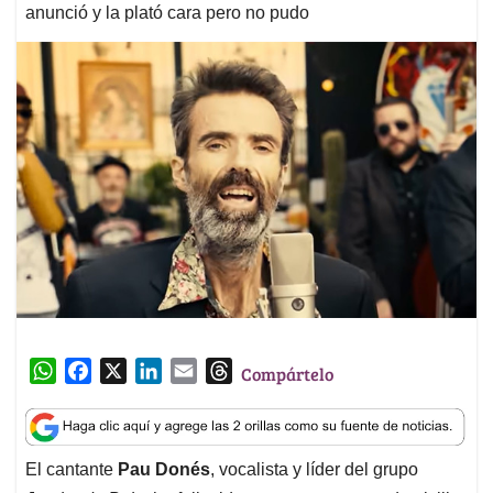
anunció y la plató cara pero no pudo
W
F
X
L
E
T
Compártelo
h
a
i
m
h
a
c
n
a
r
t
e
k
i
e
El cantante
Pau Donés
, vocalista y líder del grupo
s
b
e
l
a