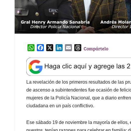
W
F
X
L
E
T
Compártelo
h
a
i
m
h
a
c
n
a
r
t
e
k
i
e
s
b
e
l
a
A
o
d
d
La revelación de los primeros resultados de las pr
p
o
I
s
de ascenso a subintendentes fue ocasión de felici
p
k
n
mujeres de la Policía Nacional, que a diario enfre
ciudadana en un país conflictivo.
Ese sábado 19 de noviembre la mayoría de ellos, 
puestos, tenían razones para celebrar en familia: