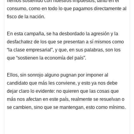
hemos sostenido con nuestros impuestos, tanto en el
A
o
d
d
p
o
I
s
consumo, como en todo lo que pagamos directamente al
p
k
n
fisco de la nación.
En esta campaña, se ha desbordado la agresión y la
desfachatez de los que se presentan a sí mismos como
“la clase empresarial”, y que, en sus palabras, son los
que “sostienen la economía del país”.
Ellos, sin sonrojo alguno pugnan por imponer al
candidato que más les conviene, y esto ya nos debe
dejar claro lo evidente: no quieren que las cosas que
más nos afectan en este país, realmente se resuelvan o
se cambien, sino que se mantengan, esto como mínimo.