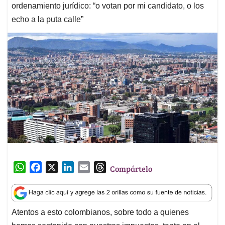
ordenamiento jurídico: “o votan por mi candidato, o los
echo a la puta calle”
W
F
X
L
E
T
Compártelo
h
a
i
m
h
a
c
n
a
r
t
e
k
i
e
Atentos a esto colombianos, sobre todo a quienes
s
b
e
l
a