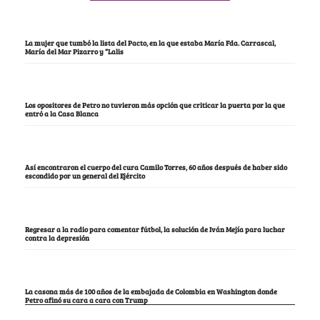
La mujer que tumbó la lista del Pacto, en la que estaba María Fda. Carrascal,
María del Mar Pizarro y “Lalis
Los opositores de Petro no tuvieron más opción que criticar la puerta por la que
entró a la Casa Blanca
Así encontraron el cuerpo del cura Camilo Torres, 60 años después de haber sido
escondido por un general del Ejército
Regresar a la radio para comentar fútbol, la solución de Iván Mejía para luchar
contra la depresión
La casona más de 100 años de la embajada de Colombia en Washington donde
Petro afinó su cara a cara con Trump