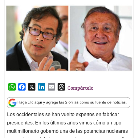
W
F
X
L
E
T
Compártelo
h
a
i
m
h
a
c
n
a
r
t
e
k
i
e
Los occidentales se han vuelto expertos en fabricar
s
b
e
l
a
presidentes. En los últimos años vimos cómo un tipo
A
o
d
d
p
o
I
s
multimillonario gobernó una de las potencias nucleares