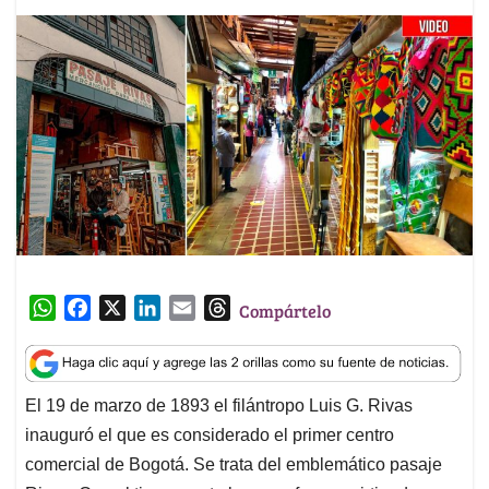
W
F
X
L
E
T
Compártelo
h
a
i
m
h
a
c
n
a
r
t
e
k
i
e
El 19 de marzo de 1893 el filántropo Luis G. Rivas
s
b
e
l
a
inauguró el que es considerado el primer centro
A
o
d
d
p
o
I
s
comercial de Bogotá. Se trata del emblemático pasaje