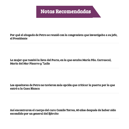
Notas Recomendadas
Por qué el abogado de Petro se reunió con la congresista que investigaba a su jefe,
el Presidente
La mujer que tumbó la lista del Pacto, en la que estaba María Fda. Carrascal,
María del Mar Pizarro y “Lalis
Los opositores de Petro no tuvieron más opción que criticar la puerta por la que
entró a la Casa Blanca
Así encontraron el cuerpo del cura Camilo Torres, 60 años después de haber sido
escondido por un general del Ejército