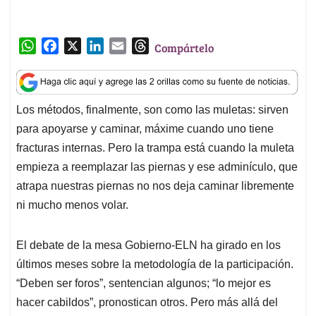
W
F
X
L
E
T
Compártelo
h
a
i
m
h
a
c
n
a
r
t
e
k
i
e
Los métodos, finalmente, son como las muletas: sirven
s
b
e
l
a
para apoyarse y caminar, máxime cuando uno tiene
A
o
d
d
p
o
I
s
fracturas internas. Pero la trampa está cuando la muleta
p
k
n
empieza a reemplazar las piernas y ese adminículo, que
atrapa nuestras piernas no nos deja caminar libremente
ni mucho menos volar.
El debate de la mesa Gobierno-ELN ha girado en los
últimos meses sobre la metodología de la participación.
“Deben ser foros”, sentencian algunos; “lo mejor es
hacer cabildos”, pronostican otros. Pero más allá del