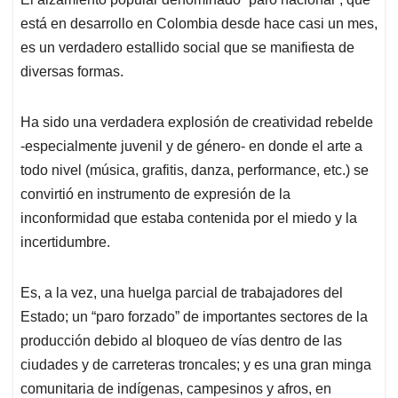
s
b
e
l
a
está en desarrollo en Colombia desde hace casi un mes,
A
o
d
d
p
o
I
s
es un verdadero estallido social que se manifiesta de
p
k
n
diversas formas.
Ha sido una verdadera explosión de creatividad rebelde
-especialmente juvenil y de género- en donde el arte a
todo nivel (música, grafitis, danza, performance, etc.) se
convirtió en instrumento de expresión de la
inconformidad que estaba contenida por el miedo y la
incertidumbre.
Es, a la vez, una huelga parcial de trabajadores del
Estado; un “paro forzado” de importantes sectores de la
producción debido al bloqueo de vías dentro de las
ciudades y de carreteras troncales; y es una gran minga
comunitaria de indígenas, campesinos y afros, en