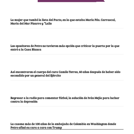
La mujer que tumbó la lista del Pacto, en la que estaba María Fda. Carrascal,
María del Mar Pizarro y “Lalis
Los opositores de Petro no tuvieron más opción que criticar la puerta por la que
entró a la Casa Blanca
Así encontraron el cuerpo del cura Camilo Torres, 60 años después de haber sido
escondido por un general del Ejército
Regresar a la radio para comentar fútbol, la solución de Iván Mejía para luchar
contra la depresión
La casona más de 100 años de la embajada de Colombia en Washington donde
Petro afinó su cara a cara con Trump