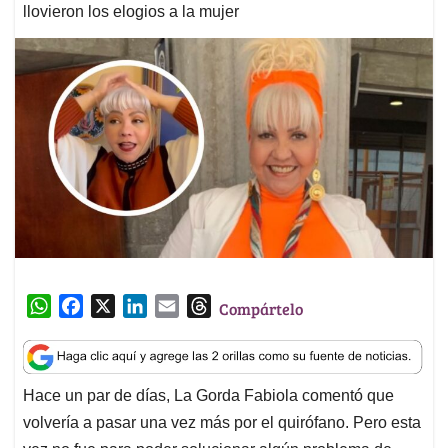
llovieron los elogios a la mujer
W
F
X
L
E
T
Compártelo
h
a
i
m
h
a
c
n
a
r
t
e
k
i
e
Hace un par de días, La Gorda Fabiola comentó que
s
b
e
l
a
volvería a pasar una vez más por el quirófano. Pero esta
A
o
d
d