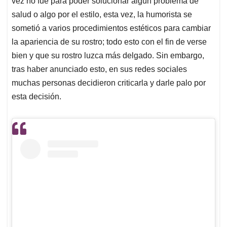
p
o
I
s
vez no fue para poder solucionar algún problema de
p
k
n
salud o algo por el estilo, esta vez, la humorista se
sometió a varios procedimientos estéticos para cambiar
la apariencia de su rostro; todo esto con el fin de verse
bien y que su rostro luzca más delgado. Sin embargo,
tras haber anunciado esto, en sus redes sociales
muchas personas decidieron criticarla y darle palo por
esta decisión.