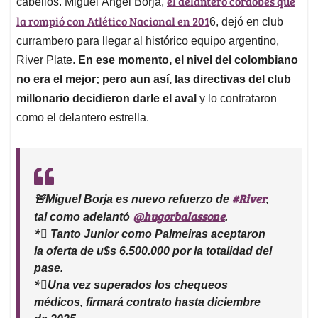
p
o
I
s
el delantero cordobés que
cabellos. Miguel Ángel Borja,
p
k
n
la rompió con Atlético Nacional en 201
6, dejó en club
currambero para llegar al histórico equipo argentino,
River Plate.
En ese momento, el nivel del colombiano
no era el mejor; pero aun así, las directivas del club
millonario decidieron darle el aval
y lo contrataron
como el delantero estrella.
#River
🚨Miguel Borja es nuevo refuerzo de
,
@hugorbalassone
tal como adelantó
.
*⃣ Tanto Junior como Palmeiras aceptaron
la oferta de u$s 6.500.000 por la totalidad del
pase.
*⃣Una vez superados los chequeos
médicos, firmará contrato hasta diciembre