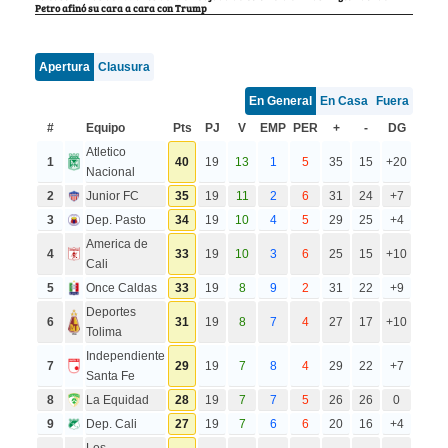
Petro afinó su cara a cara con Trump
Apertura
Clausura
En General
En Casa
Fuera
#
Equipo
Pts
PJ
V
EMP
PER
+
-
DG
Atletico
1
40
19
13
1
5
35
15
+20
Nacional
2
Junior FC
35
19
11
2
6
31
24
+7
3
Dep. Pasto
34
19
10
4
5
29
25
+4
America de
4
33
19
10
3
6
25
15
+10
Cali
5
Once Caldas
33
19
8
9
2
31
22
+9
Deportes
6
31
19
8
7
4
27
17
+10
Tolima
Independiente
7
29
19
7
8
4
29
22
+7
Santa Fe
8
La Equidad
28
19
7
7
5
26
26
0
9
Dep. Cali
27
19
7
6
6
20
16
+4
Los