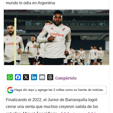
mundo lo odia en Argentina
W
F
X
L
E
T
Compártelo
h
a
i
m
h
a
c
n
a
r
t
e
k
i
e
Finalizando el 2022, el Junior de Barranquilla logró
s
b
e
l
a
cerrar una venta que muchos creyeron salida de los
A
o
d
d