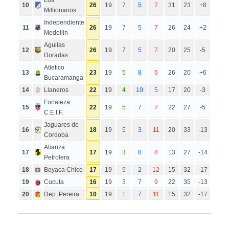
10
26
19
7
5
7
31
23
+8
Millionarios
Independiente
11
26
19
7
5
7
26
24
+2
Medellin
Aguilas
12
26
19
7
5
7
20
25
-5
Doradas
Atletico
13
23
19
5
8
6
26
20
+6
Bucaramanga
14
Llaneros
22
19
4
10
5
17
20
-3
Fortaleza
15
22
19
5
7
7
22
27
-5
C.E.I.F.
Jaguares de
16
18
19
5
3
11
20
33
-13
Cordoba
Alianza
17
17
19
3
8
8
13
27
-14
Petrolera
18
Boyaca Chico
17
19
5
2
12
15
32
-17
19
Cucuta
16
19
3
7
9
22
35
-13
20
Dep. Pereira
10
19
1
7
11
15
32
-17