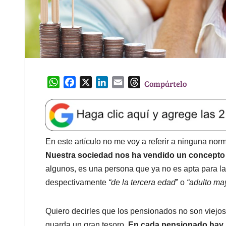
W
F
X
L
E
T
Compártelo
h
a
i
m
h
a
c
n
a
r
t
e
k
i
e
s
b
e
l
a
A
o
d
d
En este artículo no me voy a referir a ninguna nor
p
o
I
s
Nuestra sociedad nos ha vendido un concepto
p
k
n
algunos, es una persona que ya no es apta para lab
despectivamente
“de la tercera edad
” o
“adulto ma
Quiero decirles que los pensionados no son viejos
guarda un gran tesoro.
En cada pensionado hay u