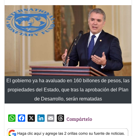
El gobierno ya ha avaluado en 160 billones de pesos, las
propiedades del Estado, que tras la aprobación del Plan
de Desarrollo, serán rematadas
W
F
X
L
E
T
Compártelo
h
a
i
m
h
a
c
n
a
r