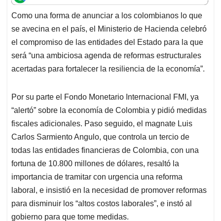
t
e
k
i
e
Como una forma de anunciar a los colombianos lo que
s
b
e
l
a
se avecina en el país, el Ministerio de Hacienda celebró
A
o
d
d
p
o
I
s
el compromiso de las entidades del Estado para la que
p
k
n
será “una ambiciosa agenda de reformas estructurales
acertadas para fortalecer la resiliencia de la economía”.
Por su parte el Fondo Monetario Internacional FMI, ya
“alertó” sobre la economía de Colombia y pidió medidas
fiscales adicionales. Paso seguido, el magnate Luis
Carlos Sarmiento Angulo, que controla un tercio de
todas las entidades financieras de Colombia, con una
fortuna de 10.800 millones de dólares, resaltó la
importancia de tramitar con urgencia una reforma
laboral, e insistió en la necesidad de promover reformas
para disminuir los “altos costos laborales”, e instó al
gobierno para que tome medidas.