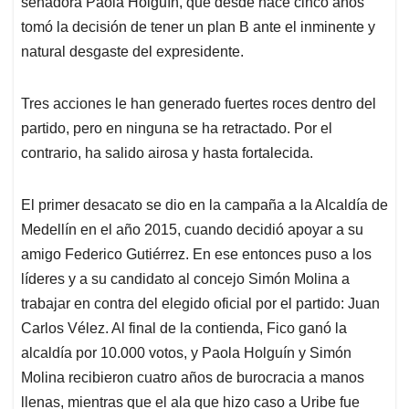
senadora Paola Holguín, que desde hace cinco años
A
o
d
d
p
o
I
s
tomó la decisión de tener un plan B ante el inminente y
p
k
n
natural desgaste del expresidente.
Tres acciones le han generado fuertes roces dentro del
partido, pero en ninguna se ha retractado. Por el
contrario, ha salido airosa y hasta fortalecida.
El primer desacato se dio en la campaña a la Alcaldía de
Medellín en el año 2015, cuando decidió apoyar a su
amigo Federico Gutiérrez. En ese entonces puso a los
líderes y a su candidato al concejo Simón Molina a
trabajar en contra del elegido oficial por el partido: Juan
Carlos Vélez. Al final de la contienda, Fico ganó la
alcaldía por 10.000 votos, y Paola Holguín y Simón
Molina recibieron cuatro años de burocracia a manos
llenas, mientras que el ala que hizo caso a Uribe fue