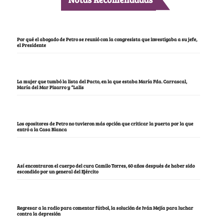
Por qué el abogado de Petro se reunió con la congresista que investigaba a su jefe,
el Presidente
La mujer que tumbó la lista del Pacto, en la que estaba María Fda. Carrascal,
María del Mar Pizarro y “Lalis
Los opositores de Petro no tuvieron más opción que criticar la puerta por la que
entró a la Casa Blanca
Así encontraron el cuerpo del cura Camilo Torres, 60 años después de haber sido
escondido por un general del Ejército
Regresar a la radio para comentar fútbol, la solución de Iván Mejía para luchar
contra la depresión