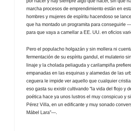
por hacer y hay siempre algo que hacer, sin que 
marcha procesos de emprendimiento están en esta
hombres y mujeres de espíritu hacendoso se lancen 
que ha montado un programita para conseguirle ―po
para que vaya a camellar a EE. UU. en oficios vari
Pero el populacho holgazán y sin mollera ni cuent
fermentación de su espíritu gandul, el mulaterio si
linaje y la cholada peliaguda y carilampiña prefier
empanadas en las esquinas y alamedas de las urbes
ceguera le impide ver aquello que cualquier cristia
eso gasta su existir cultivando “la vida del flojo 
poética hace ya unos lustros el muy conspicuo y 
Pérez Villa, en un edificante y muy sonado conver
Mábel Lara”―.