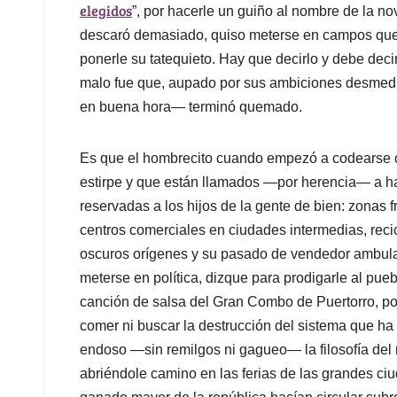
elegidos
”, por hacerle un guiño al nombre de la n
descaró demasiado, quiso meterse en campos que
ponerle su tatequieto. Hay que decirlo y debe dec
malo fue que, aupado por sus ambiciones desmedi
en buena hora― terminó quemado.
Es que el hombrecito cuando empezó a codearse 
estirpe y que están llamados —por herencia— a ha
reservadas a los hijos de la gente de bien: zonas 
centros comerciales en ciudades intermedias, reci
oscuros orígenes y su pasado de vendedor ambulant
meterse en política, dizque para prodigarle al pueb
canción de salsa del Gran Combo de Puertorro, p
comer ni buscar la destrucción del sistema que h
endoso ―sin remilgos ni gagueo— la filosofía del 
abriéndole camino en las ferias de las grandes ci