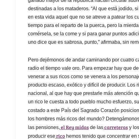
ganado mayor de la república hacían circular subr
destinadas a los mataderos. “Al que está jodido, s
en esta vida aquel que no se atreve a patear los c
tiempo para el reparto de la puerca, pero la mierd
comérsela, se la come y si para ganar puntos adic
uno dice que es sabrosa, punto,” afirmaba, sin re
Pero dejémonos de andar caminando por cuatro cam
radio el tiempo vale oro. Para empezar hay que dec
venerar a sus ricos como se venera a los personaje
producto escaso, exótico y difícil de producir. Los 
nacional, al que hay que prestarle más atención que
un rico le cuesta a todo pueblo mucho esfuerzo, s
costado a este País del Sagrado Corazón posicionar
los hombres más ricos del mundo? Detengámonos e
el Rey midas
carreteras
las pensiones,
de las
y los
rico
producir ese
hemos tenido que concentrar en s