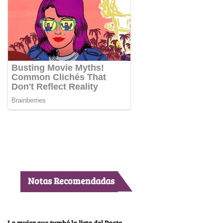
Notas Recomendadas
La mujer que tumbó la lista del Pacto,