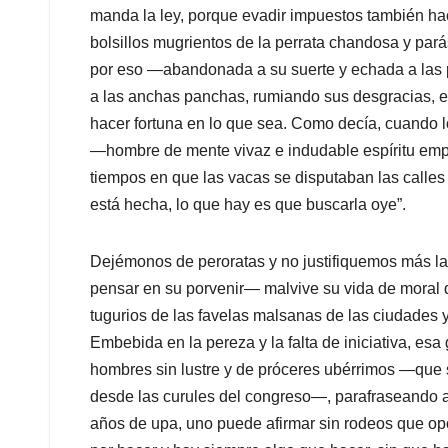
manda la ley, porque evadir impuestos también hac
bolsillos mugrientos de la perrata chandosa y pará
por eso —abandonada a su suerte y echada a las 
a las anchas panchas, rumiando sus desgracias, e
hacer fortuna en lo que sea. Como decía, cuando lo
―hombre de mente vivaz e indudable espíritu empr
tiempos en que las vacas se disputaban las calles 
está hecha, lo que hay es que buscarla oye”.
Dejémonos de peroratas y no justifiquemos más la f
pensar en su porvenir— malvive su vida de moral 
tugurios de las favelas malsanas de las ciudades y
Embebida en la pereza y la falta de iniciativa, es
hombres sin lustre y de próceres ubérrimos ―que
desde las curules del congreso—, parafraseando a 
años de upa, uno puede afirmar sin rodeos que opo