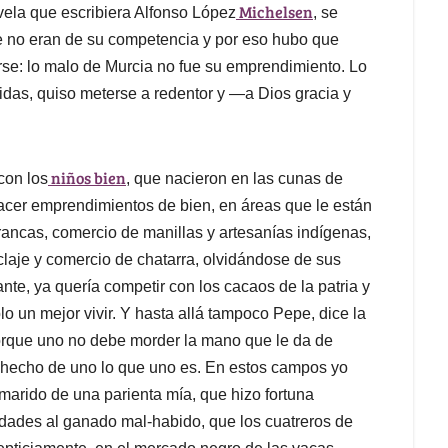
Michelsen
ovela que escribiera Alfonso López
, se
 no eran de su competencia y por eso hubo que
irse: lo malo de Murcia no fue su emprendimiento. Lo
das, quiso meterse a redentor y —a Dios gracia y
niños bien
con los
, que nacieron en las cunas de
cer emprendimientos de bien, en áreas que le están
francas, comercio de manillas y artesanías indígenas,
claje y comercio de chatarra, olvidándose de sus
e, ya quería competir con los cacaos de la patria y
lo un mejor vivir. Y hasta allá tampoco Pepe, dice la
orque uno no debe morder la mano que le da de
a hecho de uno lo que uno es. En estos campos yo
marido de una parienta mía, que hizo fortuna
udades al ganado mal-habido, que los cuatreros de