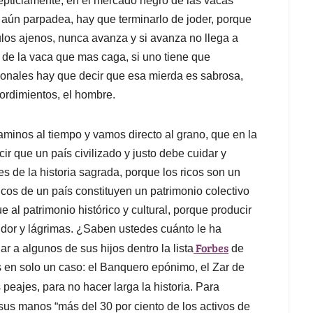
epticiamente, en el mercado negro de las vacas
i aún parpadea, hay que terminarlo de joder, porque
ulos ajenos, nunca avanza y si avanza no llega a
a de la vaca que mas caga, si uno tiene que
ionales hay que decir que esa mierda es sabrosa,
mordimientos, el hombre.
inos al tiempo y vamos directo al grano, que en la
ir que un país civilizado y justo debe cuidar y
s de la historia sagrada, porque los ricos son un
ricos de un país constituyen un patrimonio colectivo
 al patrimonio histórico y cultural, porque producir
udor y lágrimas. ¿Saben ustedes cuánto le ha
Forbes
 a algunos de sus hijos dentro la lista
de
n solo un caso: el Banquero epónimo, el Zar de
 peajes, para no hacer larga la historia. Para
us manos “más del 30 por ciento de los activos de