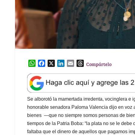
W
F
X
L
E
T
Compártelo
h
a
i
m
h
a
c
n
a
r
t
e
k
i
e
s
b
e
l
a
A
o
d
d
Se alborotó la mamertada irredenta, vocinglera e 
p
o
I
s
honorable senadora Paloma Valencia dijo en voz a
p
k
n
bienes —que no siempre somos personas de bien
tiempos de la Patria Boba: “la plata no se le debe
faltaba que el dinero de aquellos que pagamos i