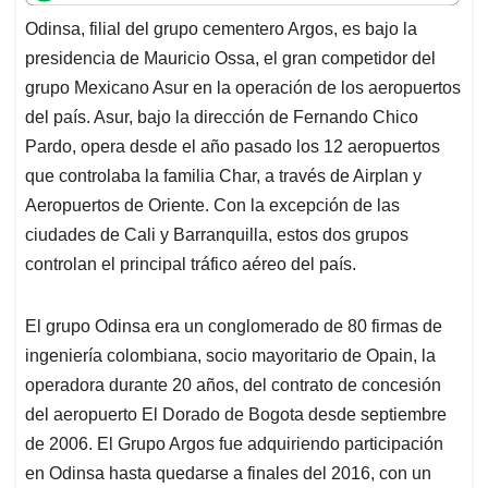
t
e
k
i
e
Odinsa, filial del grupo cementero Argos, es bajo la
s
b
e
l
a
presidencia de Mauricio Ossa, el gran competidor del
A
o
d
d
p
o
I
s
grupo Mexicano Asur en la operación de los aeropuertos
p
k
n
del país. Asur, bajo la dirección de Fernando Chico
Pardo, opera desde el año pasado los 12 aeropuertos
que controlaba la familia Char, a través de Airplan y
Aeropuertos de Oriente. Con la excepción de las
ciudades de Cali y Barranquilla, estos dos grupos
controlan el principal tráfico aéreo del país.
El grupo Odinsa era un conglomerado de 80 firmas de
ingeniería colombiana, socio mayoritario de Opain, la
operadora durante 20 años, del contrato de concesión
del aeropuerto El Dorado de Bogota desde septiembre
de 2006. El Grupo Argos fue adquiriendo participación
en Odinsa hasta quedarse a finales del 2016, con un