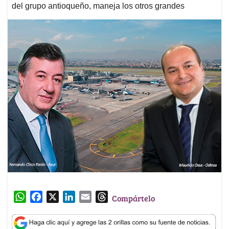
del grupo antioqueño, maneja los otros grandes
W
F
X
L
E
T
Compártelo
h
a
i
m
h
a
c
n
a
r