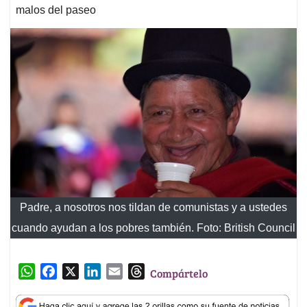
malos del paseo
Padre, a nosotros nos tildan de comunistas y a ustedes
cuando ayudan a los pobres también. Foto: British Council
W
F
X
L
E
T
Compártelo
h
a
i
m
h
a
c
n
a
r