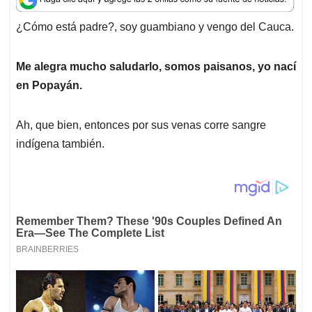
t
e
k
i
e
¿Cómo está padre?, soy guambiano y vengo del Cauca.
s
b
e
l
a
A
o
d
d
p
o
I
s
Me alegra mucho saludarlo, somos paisanos, yo nací
p
k
n
en Popayán.
Ah, que bien, entonces por sus venas corre sangre
indígena también.