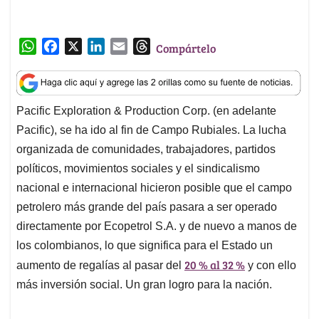
W
F
X
L
E
T
Compártelo
h
a
i
m
h
a
c
n
a
r
t
e
k
i
e
Pacific Exploration & Production Corp. (en adelante
s
b
e
l
a
Pacific), se ha ido al fin de Campo Rubiales. La lucha
A
o
d
d
p
o
I
s
organizada de comunidades, trabajadores, partidos
p
k
n
políticos, movimientos sociales y el sindicalismo
nacional e internacional hicieron posible que el campo
petrolero más grande del país pasara a ser operado
directamente por Ecopetrol S.A. y de nuevo a manos de
los colombianos, lo que significa para el Estado un
20 % al 32 %
aumento de regalías al pasar del
y con ello
más inversión social. Un gran logro para la nación.