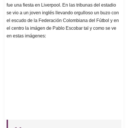
p
o
I
s
fue una fiesta en Liverpool. En las tribunas del estadio
p
k
n
se vio a un joven inglés llevando orgulloso un buzo con
el escudo de la Federación Colombiana del Fútbol y en
el centro la imágen de Pablo Escobar tal y como se ve
en estas imágenes: